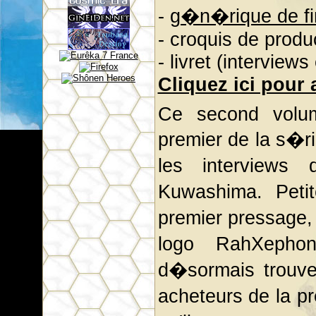
-
g�n�rique de fin
- croquis de produ
- livret (interview
Cliquez ici pour
Ce second volum
premier de la s�rie
les interview
Kuwashima. Peti
premier pressage,
logo RahXeph
d�sormais trouve
acheteurs de la 