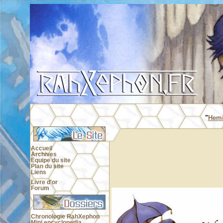
"
Hemi
Accueil
Archives
Equipe du site
Plan du site
Liens
Livre d'or
Forum
Chronologie RahXephon
Mini encyclopedia