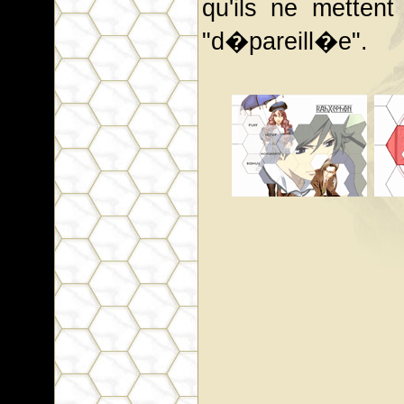
qu'ils ne metten
"d�pareill�e".