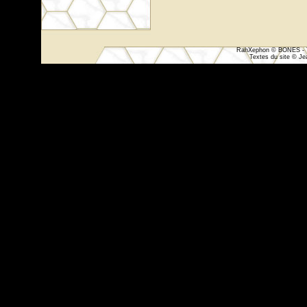
RahXephon © BONES - Yu
Textes du site © Jea