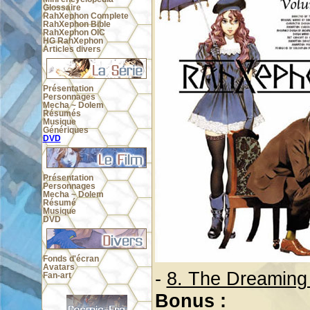
Glossaire
RahXephon Complete
RahXephon Bible
RahXephon OIC
HG RahXephon
Articles divers
Présentation
Personnages
Mecha ~ Dolem
Résumés
Musique
Génériques
DVD
Présentation
Personnages
Mecha ~ Dolem
Résumé
Musique
DVD
Fonds d'écran
Avatars
-
8. The Dreaming
Fan-art
Bonus :